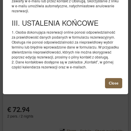
zawarty w e-mailu lub przez kontakt z Obsługą. Skorzystanie z linku
w e-mailu umożliwia automatyczne, natychmiastowe anulowanie
rezerwacji.
III. USTALENIA KOŃCOWE
1. Osoba dokonująca rezerwacji online ponosi odpowiedzialność
za prawidłowość danych podanych w formularzu rezerwacyjnym.
Obsługa nie ponosi odpowiedzialności za nieprawidłowy wybór
terminu lub błędnie wprowadzone dane w formularzu. W przypadku
stwierdzenia nieprawidłowości, których nie można skorygować
poprzez edycję rezerwacji, prosimy o pilny kontakt z obsługą.
2. Dane kontaktowe dostępne są w zakładce „Kontakt”, w górnej
Kwiatowa 5/401
części kalendarza rezerwacji oraz w e-mailach.
Available number: 1
2
2 pers.
area 18,00 m
1 bedroom
Close
1 queen bed (Queen)
€ 72.94
2 pers. / 2 nights
Share
Details
Check availability