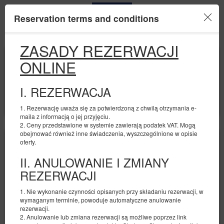
Reservation terms and conditions
Menu
ZASADY REZERWACJI
BEGINNING
END
ONLINE
08
10
AUGUST
AUGUST
2026
2026
I. REZERWACJA
NUMBER OF GUESTS
2
FILTERS
1. Rezerwację uważa się za potwierdzoną z chwilą otrzymania e-
maila z informacją o jej przyjęciu.
2. Ceny przedstawione w systemie zawierają podatek VAT. Mogą
obejmować również inne świadczenia, wyszczególnione w opisie
oferty.
II. ANULOWANIE I ZMIANY
REZERWACJI
1. Nie wykonanie czynności opisanych przy składaniu rezerwacji, w
wymaganym terminie, powoduje automatyczne anulowanie
rezerwacji.
2. Anulowanie lub zmiana rezerwacji są możliwe poprzez link