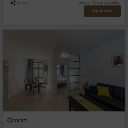
Share
Details
Check availability
Adjust dates
Conrad