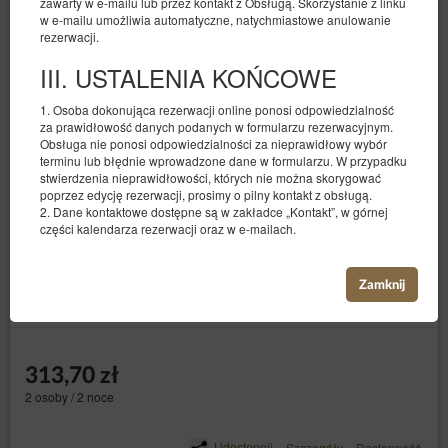
zawarty w e-mailu lub przez kontakt z Obsługą. Skorzystanie z linku
w e-mailu umożliwia automatyczne, natychmiastowe anulowanie
rezerwacji.
III. USTALENIA KOŃCOWE
1. Osoba dokonująca rezerwacji online ponosi odpowiedzialność
za prawidłowość danych podanych w formularzu rezerwacyjnym.
Obsługa nie ponosi odpowiedzialności za nieprawidłowy wybór
terminu lub błędnie wprowadzone dane w formularzu. W przypadku
stwierdzenia nieprawidłowości, których nie można skorygować
poprzez edycję rezerwacji, prosimy o pilny kontakt z obsługą.
2. Dane kontaktowe dostępne są w zakładce „Kontakt”, w górnej
Kwiatowa 5/401
części kalendarza rezerwacji oraz w e-mailach.
Dostępna liczba: 1
2
2 osoby
pow. 18,00 m
1 sypialnia
Zamknij
1 duże łóżko podwójne (Queen)
313,70 zł
2 osoby / 2 noce
Udostępnij
Szczegóły
Dostępność