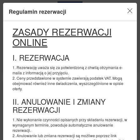
Regulamin rezerwacji
Menu
ZASADY REZERWACJI
POCZĄTEK
KONIEC
ONLINE
08
10
SIERPNIA
SIERPNIA
2026
2026
I. REZERWACJA
LICZBA OSÓB
2
FILTRY
1. Rezerwację uważa się za potwierdzoną z chwilą otrzymania e-
maila z informacją o jej przyjęciu.
2. Ceny przedstawione w systemie zawierają podatek VAT. Mogą
obejmować również inne świadczenia, wyszczególnione w opisie
oferty.
II. ANULOWANIE I ZMIANY
REZERWACJI
1. Nie wykonanie czynności opisanych przy składaniu rezerwacji, w
wymaganym terminie, powoduje automatyczne anulowanie
rezerwacji.
2. Anulowanie lub zmiana rezerwacji są możliwe poprzez link